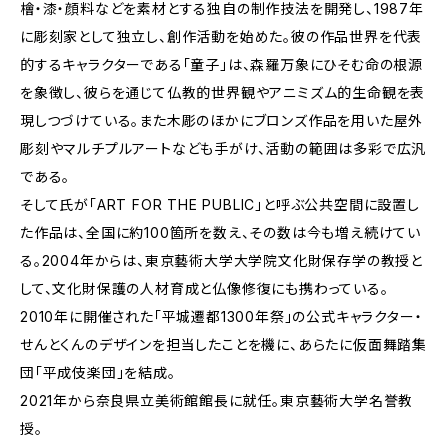
檜・漆・顔料などを素材とする独自の制作技法を開発し、1987年
に彫刻家として独立し、創作活動を始めた。彼の作品世界を代表
的するキャラクターである「童子」は、森羅万象にひそむ命の根源
を象徴し、彼らを通じて仏教的世界観やアニミズム的生命観を表
現しつづけている。また木彫のほかにブロンズ作品を用いた屋外
彫刻やマルチプルアートなども手がけ、活動の範囲は多彩で広汎
である。
そして氏が「ART FOR THE PUBLIC」と呼ぶ公共空間に設置し
た作品は、全国に約100箇所を数え、その数は今も増え続けてい
る。2004年からは、東京藝術大学大学院文化財保存学の教授と
して、文化財保護の人材育成と仏像修復にも携わっている。
2010年に開催された「平城遷都1300年祭」の公式キャラクター・
せんとくんのデザインを担当したことを機に、あらたに仮面舞踏集
団「平成伎楽団」を結成。
2021年から奈良県立美術館館長に就任。東京藝術大学名誉教
授。