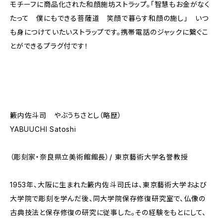
モチーフに商品化された和顔施坊ストラップ。「智慧もお金がなく
たって 僕にもできる菩薩道 笑顔で暮らす和顔の施し」 いつ
も身につけていたいストラップです。携帯電話のジャックに繋ぐこ
とができるプラグ付です！
籔内佐斗司 やぶうちさとし（略歴）
YABUUCHI Satoshi
（彫刻家・奈良県立美術館館長）/ 東京藝術大学名誉教授
1953年、大阪に生まれた籔内佐斗司氏は、東京藝術大学および
大学院で彫刻を学んだ後、同大学院保存修復研究室で、仏像の
古典技法と保存修復の研究に従事した。その経験をもとにして、