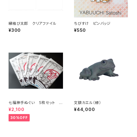
縁結び太郎 クリアファイル
ちびすけ ピンバッジ
¥300
¥550
七福神手ぬぐい ５枚セット 特
文鎮カエル（緑）
別価格
¥2,100
¥44,000
30%OFF