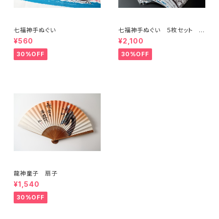
七福神手ぬぐい
七福神手ぬぐい ５枚セット 特
別価格
¥560
¥2,100
30%OFF
30%OFF
龍神童子 扇子
¥1,540
30%OFF