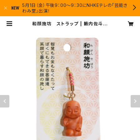
5月1日（金）午後9：00〜9：30にNHKEテレの「芸能き
わみ堂」出演！
和顔施坊 ストラップ | 籔内佐斗司
オフィシャルグッズショップ