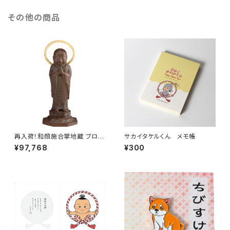
その他の商品
再入荷！和顔施合掌地蔵 ブロン
サカイタケルくん メモ帳
ズ
¥97,768
¥300