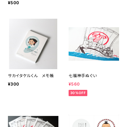
¥500
サカイタケルくん メモ帳
七福神手ぬぐい
¥300
¥560
30%OFF