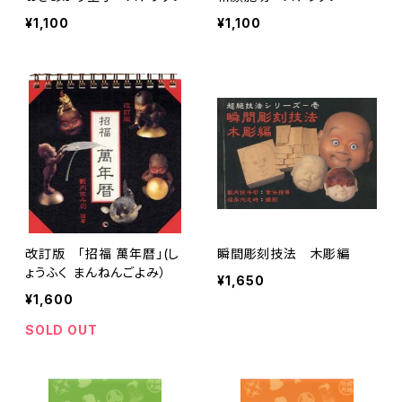
¥1,100
¥1,100
改訂版 「招福 萬年暦」(し
瞬間彫刻技法 木彫編
ょうふく まんねんごよみ）
¥1,650
¥1,600
SOLD OUT