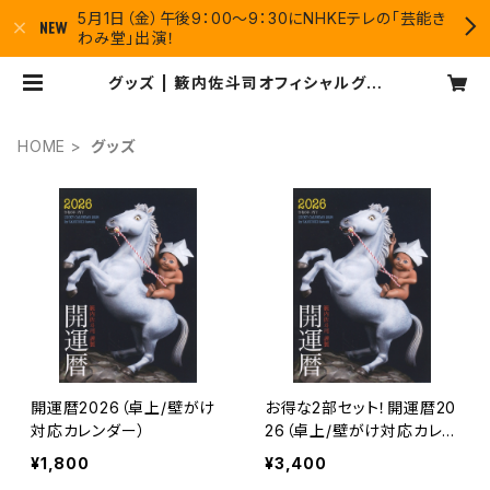
5月1日（金）午後9：00〜9：30にNHKEテレの「芸能き
わみ堂」出演！
グッズ | 籔内佐斗司オフィシャルグッ
ズショップ
HOME
グッズ
開運暦2026（卓上/壁がけ
お得な2部セット！開運暦20
対応カレンダー）
26（卓上/壁がけ対応カレン
ダー）
¥1,800
¥3,400