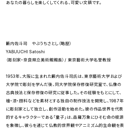
あなたの暮らしを楽しくしてくれる、可愛い文鎮です。
籔内佐斗司 やぶうちさとし（略歴）
YABUUCHI Satoshi
（彫刻家・奈良県立美術館館長）/ 東京藝術大学名誉教授
1953年、大阪に生まれた籔内佐斗司氏は、東京藝術大学および
大学院で彫刻を学んだ後、同大学院保存修復研究室で、仏像の
古典技法と保存修復の研究に従事した。その経験をもとにして、
檜・漆・顔料などを素材とする独自の制作技法を開発し、1987年
に彫刻家として独立し、創作活動を始めた。彼の作品世界を代表
的するキャラクターである「童子」は、森羅万象にひそむ命の根源
を象徴し、彼らを通じて仏教的世界観やアニミズム的生命観を表