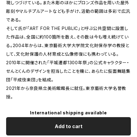
現しつづけている。また木彫のほかにブロンズ作品を用いた屋外
彫刻やマルチプルアートなども手がけ、活動の範囲は多彩で広汎
である。
そして氏が「ART FOR THE PUBLIC」と呼ぶ公共空間に設置し
た作品は、全国に約100箇所を数え、その数は今も増え続けてい
る。2004年からは、東京藝術大学大学院文化財保存学の教授と
して、文化財保護の人材育成と仏像修復にも携わっている。
2010年に開催された「平城遷都1300年祭」の公式キャラクター・
せんとくんのデザインを担当したことを機に、あらたに仮面舞踏集
団「平成伎楽団」を結成。
2021年から奈良県立美術館館長に就任。東京藝術大学名誉教
授。
International shipping available
Add to cart