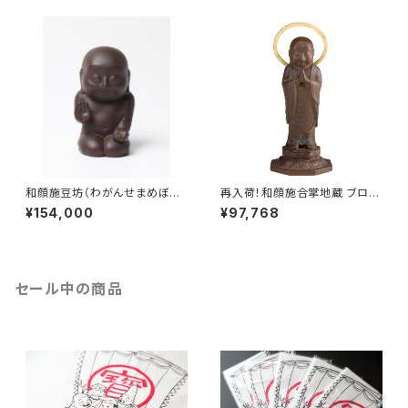
和顔施豆坊（わがんせまめぼう）
再入荷！和顔施合掌地蔵 ブロン
再入荷01.17
ズ
¥154,000
¥97,768
セール中の商品