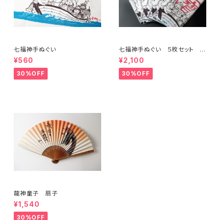
七福神手ぬぐい
七福神手ぬぐい ５枚セット 特
別価格
¥560
¥2,100
30%OFF
30%OFF
龍神童子 扇子
¥1,540
30%OFF